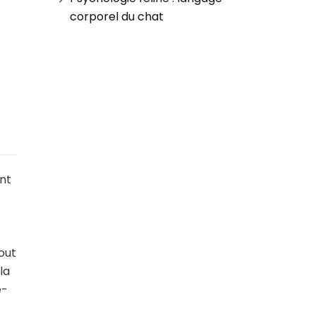
corporel du chat
ent
tout
la
e-