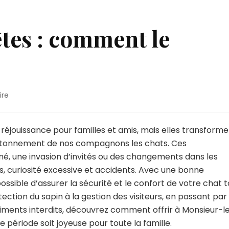
êtes : comment le
sur
ire
Mon
chat
et
réjouissance pour familles et amis, mais elles transform
les
 étonnement de nos compagnons les chats. Ces
fêtes
iné, une invasion d’invités ou des changements dans les
:
s, curiosité excessive et accidents. Avec une bonne
comment
le
ossible d’assurer la sécurité et le confort de votre chat 
protéger
ection du sapin à la gestion des visiteurs, en passant par 
?
aliments interdits, découvrez comment offrir à Monsieur-l
 période soit joyeuse pour toute la famille.