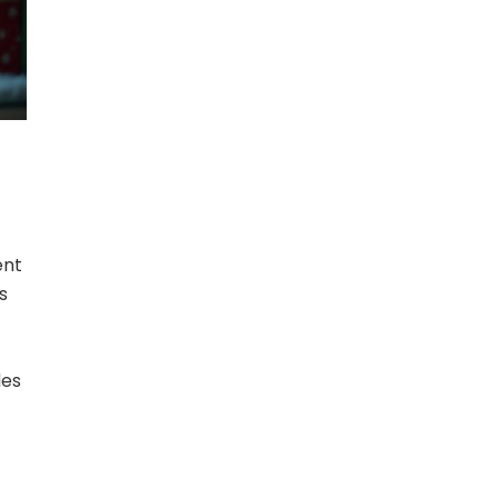
ent
s
des