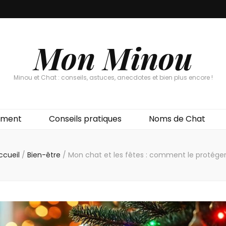
Mon Minou
Minou et Chat : conseils, astuces, anecdotes et bien plus encore !
ement
Conseils pratiques
Noms de Chat
ccueil
/
Bien-être
/
Mon chat et les fêtes : comment le protéger