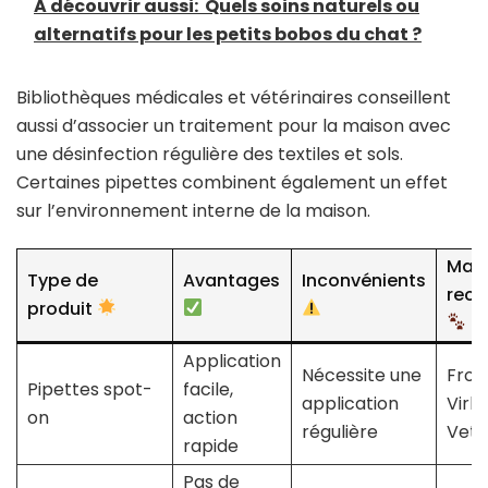
A découvrir aussi:
Quels soins naturels ou
alternatifs pour les petits bobos du chat ?
Bibliothèques médicales et vétérinaires conseillent
aussi d’associer un traitement pour la maison avec
une désinfection régulière des textiles et sols.
Certaines pipettes combinent également un effet
sur l’environnement interne de la maison.
Mar
Type de
Avantages
Inconvénients
rec
produit
Application
Nécessite une
Front
Pipettes spot-
facile,
application
Virb
on
action
régulière
Veto
rapide
Pas de