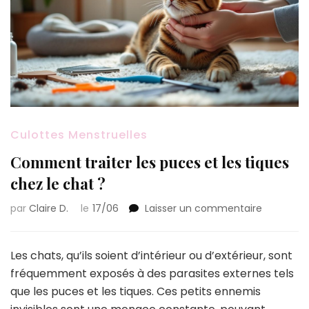
Culottes Menstruelles
Comment traiter les puces et les tiques
chez le chat ?
sur
par
Claire D.
le
17/06
Laisser un commentaire
Commen
traiter
les
Les chats, qu’ils soient d’intérieur ou d’extérieur, sont
puces
fréquemment exposés à des parasites externes tels
et
que les puces et les tiques. Ces petits ennemis
les
tiques