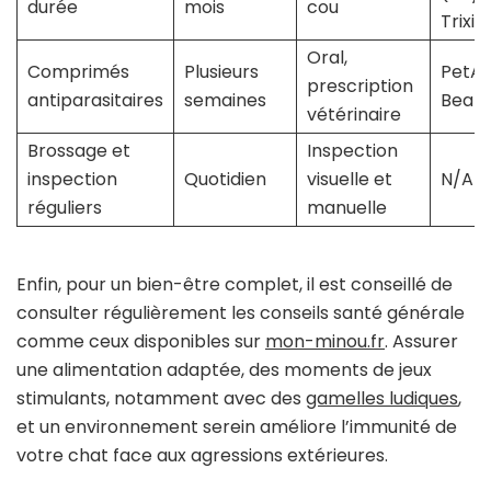
durée
mois
cou
Trixie
Oral,
Comprimés
Plusieurs
PetAr
prescription
antiparasitaires
semaines
Beap
vétérinaire
Brossage et
Inspection
inspection
Quotidien
visuelle et
N/A
réguliers
manuelle
Enfin, pour un bien-être complet, il est conseillé de
consulter régulièrement les conseils santé générale
comme ceux disponibles sur
mon-minou.fr
. Assurer
une alimentation adaptée, des moments de jeux
stimulants, notamment avec des
gamelles ludiques
,
et un environnement serein améliore l’immunité de
votre chat face aux agressions extérieures.