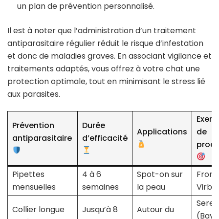
un plan de prévention personnalisé.
Il est à noter que l’administration d’un traitement
antiparasitaire régulier réduit le risque d’infestation
et donc de maladies graves. En associant vigilance et
traitements adaptés, vous offrez à votre chat une
protection optimale, tout en minimisant le stress lié
aux parasites.
Exem
Prévention
Durée
Applications
de
antiparasitaire
d’efficacité
produ
Pipettes
4 à 6
Spot-on sur
Frontl
mensuelles
semaines
la peau
Virba
Seres
Collier longue
Jusqu’à 8
Autour du
(Baye