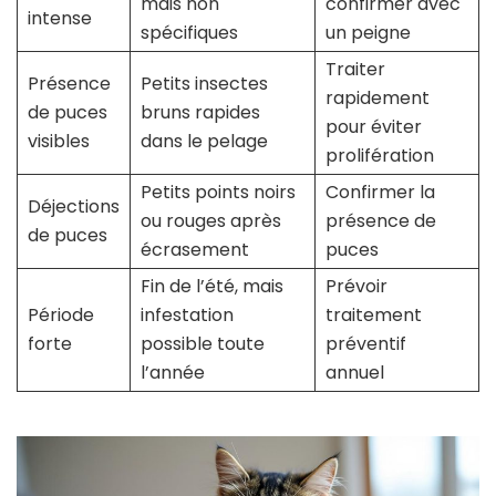
mais non
confirmer avec
intense
spécifiques
un peigne
Traiter
Présence
Petits insectes
rapidement
de puces
bruns rapides
pour éviter
visibles
dans le pelage
prolifération
Petits points noirs
Confirmer la
Déjections
ou rouges après
présence de
de puces
écrasement
puces
Fin de l’été, mais
Prévoir
Période
infestation
traitement
forte
possible toute
préventif
l’année
annuel