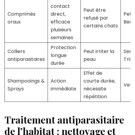
contact
Peut être
Comprimés
direct,
PetA
refusé par
oraux
efficace
Bea
certains chats
plusieurs
semaines
Protection
Colliers
Peut irriter la
Sere
longue
antiparasitaires
peau
Trixi
durée
Effet de
Shampooings &
Action
courte durée,
Veto
Sprays
immédiate
nécessite
répétition
Traitement antiparasitaire
de l’habitat : nettoyage et